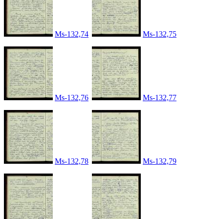
Ms-132,74
Ms-132,75
Ms-132,76
Ms-132,77
Ms-132,78
Ms-132,79