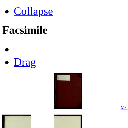
Collapse
Facsimile
Drag
Ms-