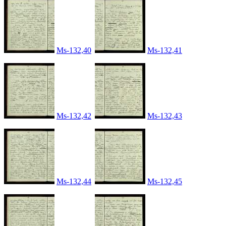
Ms-132,40
Ms-132,41
Ms-132,42
Ms-132,43
Ms-132,44
Ms-132,45