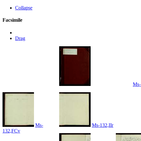
Collapse
Facsimile
Drag
Ms-
Ms-
Ms-132,IIr
132,FCv