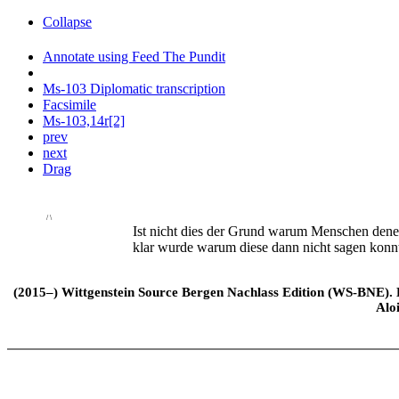
Collapse
Annotate using Feed The Pundit
Ms-103 Diplomatic transcription
Facsimile
Ms-103,14r[2]
prev
next
Drag
/ \
Ist nicht dies der Grund warum Menschen dene
klar wurde warum diese dann nicht sagen konnt
(2015–) Wittgenstein Source Bergen Nachlass Edition (WS-BNE). Edi
Alo