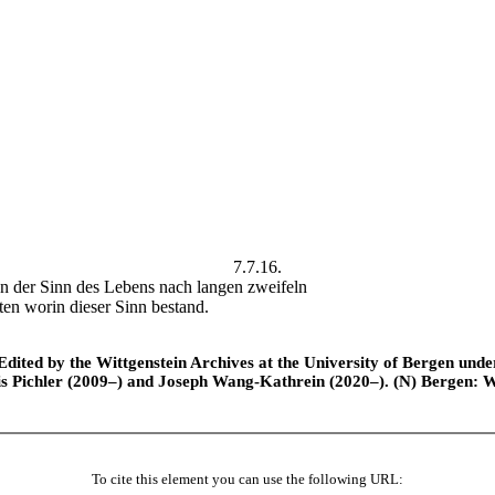
7.7.16.
n der Sinn des Lebens nach langen zweifeln
en worin dieser Sinn bestand.
ted by the Wittgenstein Archives at the University of Bergen under t
is Pichler (2009–) and Joseph Wang-Kathrein (2020–). (N) Bergen: 
To cite this element you can use the following URL: