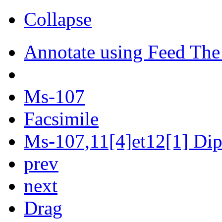
Collapse
Annotate using Feed The
Ms-107
Facsimile
Ms-107,11[4]et12[1] Dipl
prev
next
Drag