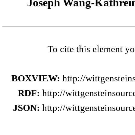
Joseph Wang-Kathrein
To cite this element y
BOXVIEW:
http://wittgenstei
RDF:
http://wittgensteinsour
JSON:
http://wittgensteinsour