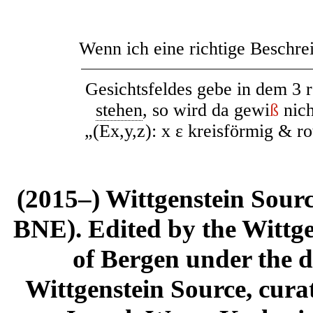
Wenn ich eine richtige Beschre
Gesichtsfeldes gebe in dem
3
r
stehen
, so wird da gewi
ß
nich
„
(Еx,y,z): x ε kreisförmig & ro
(2015–) Wittgenstein Sour
BNE). Edited by the Wittge
of Bergen under the di
Wittgenstein Source, cura