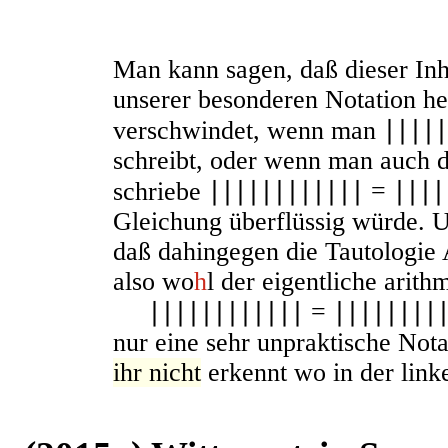
Man kann sagen, daß dieser Inh
unserer besonderen Notation he
verschwindet, wenn man
∣∣∣∣∣
schreibt, oder wenn man auch d
schriebe
∣∣∣∣∣∣∣∣∣∣∣∣ = ∣∣∣∣
Gleichung überflüssig würde. 
daß dahingegen die Tautologie 
also wo
h
l der eigentliche arith
∣∣∣∣∣∣∣∣∣∣∣∣ = ∣∣∣∣∣∣∣∣
nur eine sehr unpraktische Not
ihr nicht
erkennt wo in der linke