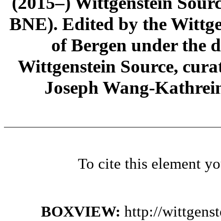
(2015–) Wittgenstein Sour
BNE). Edited by the Wittge
of Bergen under the di
Wittgenstein Source, cura
Joseph Wang-Kathrein
To cite this element y
BOXVIEW:
http://wittgen