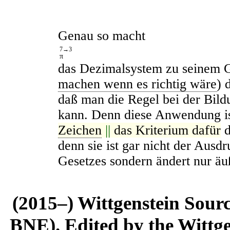
Genau so macht
7→3
π
das Dezimalsystem zu seinem 
machen wenn es richtig wäre
) 
daß man die Regel bei der Bil
kann. Denn diese Anwendung is
Zeichen
||
das Kriterium dafür
d
denn sie ist gar nicht der Ausd
Gesetzes sondern ändert nur äu
(2015–) Wittgenstein Sour
BNE). Edited by the Wittge