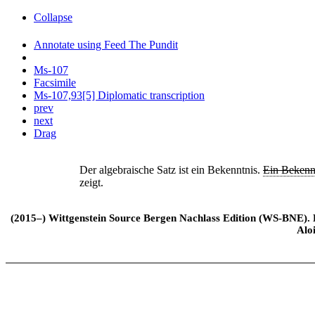
Collapse
Annotate using Feed The Pundit
Ms-107
Facsimile
Ms-107,93[5] Diplomatic transcription
prev
next
Drag
Der algebraische Satz ist ein Bekenntnis.
Ein Bekenn
zeigt.
(2015–) Wittgenstein Source Bergen Nachlass Edition (WS-BNE). Edi
Alo