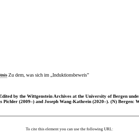
tnis
Z
u dem, was sich im „Induktionsbeweis”
ted by the Wittgenstein Archives at the University of Bergen under t
is Pichler (2009–) and Joseph Wang-Kathrein (2020–). (N) Bergen: 
To cite this element you can use the following URL: