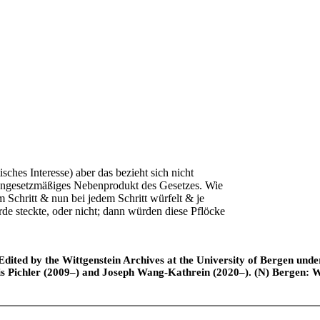
sches Interesse) aber das bezieht sich nicht
n ungesetzmäßiges Nebenprodukt des Gesetzes. Wie
 Schritt & nun bei jedem Schritt würfelt & je
de steckte, oder nicht; dann würden diese Pflöcke
ted by the Wittgenstein Archives at the University of Bergen under t
is Pichler (2009–) and Joseph Wang-Kathrein (2020–). (N) Bergen: 