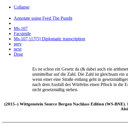
Collapse
Annotate using Feed The Pundit
Ms-107
Facsimile
Ms-107,117[5] Diplomatic transcription
prev
next
Drag
Es ist schon ein Gesetz da (& dabei auch ein arithmeti
unmittelbar auf die Zahl. Die Zahl ist gleichsam ei
wenn einer eine Straße entlang geht in gesetzmäßigem
nach dem Ausfall des Würfelns einen Pflock in die Er
nicht gesetzmäßig stehen.
(2015–) Wittgenstein Source Bergen Nachlass Edition (WS-BNE). Edi
Alo