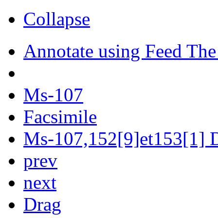
Collapse
Annotate using Feed The
Ms-107
Facsimile
Ms-107,152[9]et153[1] D
prev
next
Drag