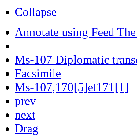
Collapse
Annotate using Feed The
Ms-107 Diplomatic trans
Facsimile
Ms-107,170[5]et171[1]
prev
next
Drag