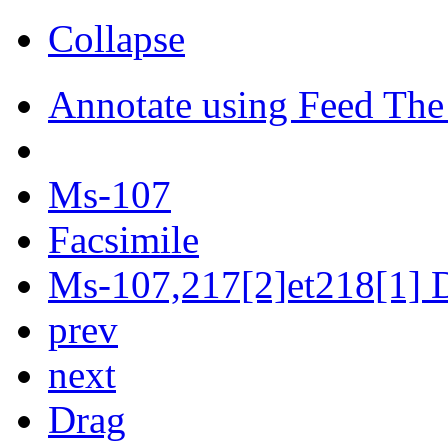
Collapse
Annotate using Feed The
Ms-107
Facsimile
Ms-107,217[2]et218[1] D
prev
next
Drag