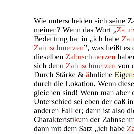
Wie
u
nterscheiden sich
seine
Za
meinen
? Wenn das Wort „
Zahn
Bedeutung hat in „ich habe
Zah
Zahnschmerzen
”,
w
as heißt es
dieselben
Zahnschmerzen
haben
sich denn
Zahnschmerzen
von e
Durch Stärke &
ä
hnliche
Eigen
durch die Lokation. Wenn diese 
gleichen sind! Wenn man aber 
Unterschied sei eben der daß i
anderen Fall
er
; dann ist also d
Chara
k
teristi
k
um der Zahnschme
dann mit dem Satz „ich habe
Z