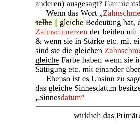
anderen) ausgesagt? Gar nichts
Wenn das Wort „
Zahnschme
selbe
||
gleiche
Bedeutung hat, 
Zahnschmerzen
der beiden mit
& wenn sie in Stärke etc
.
mit ei
sind sie die gleichen
Zahnschm
gleiche
Farbe haben wenn sie 
Sättigung etc. mit einander üb
Ebenso ist es
U
nsinn zu sag
das gleiche Sinnesdatum besit
„Sinnes
datum”
wirklich das
Primär