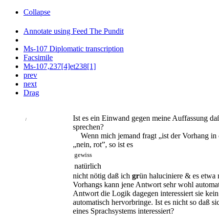
Collapse
Annotate using Feed The Pundit
Ms-107 Diplomatic transcription
Facsimile
Ms-107,237[4]et238[1]
prev
next
Drag
Ist es ein Einwand gegen meine Auffassung daß
/
sprechen?
Wenn mich jemand fragt „ist der Vorhang in 
„nein, rot”, so ist es
gewiss
natürlich
nicht nötig daß ich
gr
ün haluciniere & es etwa
Vorhangs kann jene Antwort sehr wohl automa
Antwort die Logik dagegen interessiert sie kein
automatisch hervorbringe. Ist es nicht so daß si
eines Sprachsystems interessiert?