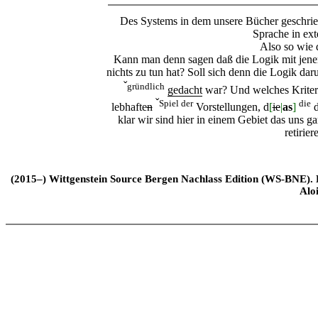
Des Systems in dem unsere Bücher geschrie
Sprache in ext
Also so wie 
Kann man denn sagen daß die Logik mit jener
nichts zu tun hat? Soll sich denn die Logik 
ˇ
gründlich
gedacht
war? Und welches Kriteri
ˇ
Spiel der
die
lebhafte
n
Vorstellungen, d
[
ie
|
as
]
d
klar wir sind hier in einem Gebiet das uns g
retirier
(2015–) Wittgenstein Source Bergen Nachlass Edition (WS-BNE). Edi
Alo