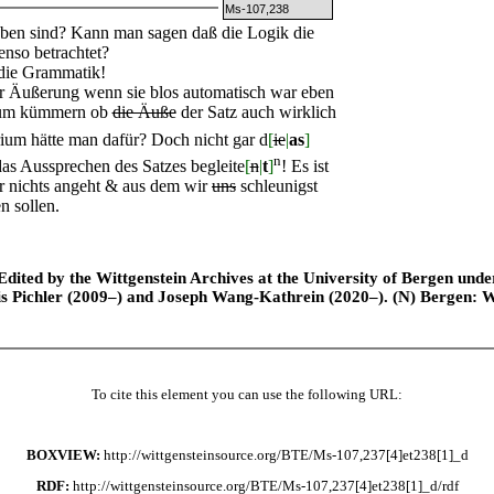
Ms-107,238
ben sind? Kann man sagen daß die Logik die
enso betrachtet?
die Grammatik!
 Äußerung wenn sie blos automatisch war eben
darum kümmern ob
die Äuße
der Satz auch wirklich
um hätte man dafür? Doch nicht gar d
[
ie
|
as
]
n
as Aussprechen des Satzes begleite
[
n
|
t
]
! Es ist
ar nichts angeht & aus dem wir
uns
schleunigst
en sollen.
ted by the Wittgenstein Archives at the University of Bergen under t
is Pichler (2009–) and Joseph Wang-Kathrein (2020–). (N) Bergen: 
To cite this element you can use the following URL:
BOXVIEW:
http://wittgensteinsource.org/BTE/Ms-107,237[4]et238[1]_d
RDF:
http://wittgensteinsource.org/BTE/Ms-107,237[4]et238[1]_d/rdf