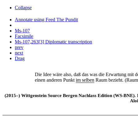
Collapse
Annotate using Feed The Pundit
Ms-107
Facsimile
Ms-107,263[3] Diplomatic transcription
prev
next
Drag
Die Idee wäre also, daß das was die Erwartung mit der
einen anderen Punkt
im selben
Raum bezieht. (Raum 
(2015–) Wittgenstein Source Bergen Nachlass Edition (WS-BNE). Edi
Alo