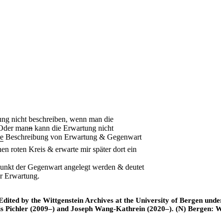
ng nicht beschreiben, wenn man die
 Oder man
n
kann die Erwartung nicht
de
Beschreibung von Erwartung & Gegenwart
en roten Kreis & erwarte mir später dort ein
nkt der Gegenwart angelegt werden & deutet
er Erwartung.
ted by the Wittgenstein Archives at the University of Bergen under t
is Pichler (2009–) and Joseph Wang-Kathrein (2020–). (N) Bergen: 