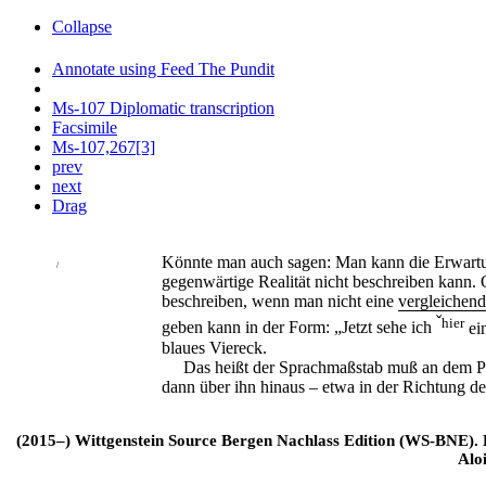
Collapse
Annotate using Feed The Pundit
Ms-107 Diplomatic transcription
Facsimile
Ms-107,267[3]
prev
next
Drag
Könnte man auch sagen: Man kann die Erwartu
/
gegenwärtige Realität nicht beschreiben kann.
beschreiben, wenn man nicht eine
vergleichen
ˇ
hier
geben kann in der Form: „Jetzt sehe ich
ein
blaues Viereck.
Das heißt der Sprachmaßstab muß an dem Pu
dann über ihn hinaus – etwa in der Richtung d
(2015–) Wittgenstein Source Bergen Nachlass Edition (WS-BNE). Edi
Alo