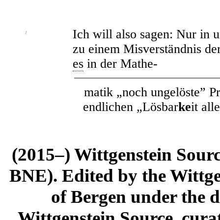
Ich will also sagen: Nur in 
/
zu einem Misverständnis de
es
in der Mathe-
matik „noch ungelöste” P
endlichen „Lösbar
ke
it al
(2015–) Wittgenstein Sour
BNE). Edited by the Wittge
of Bergen under the di
Wittgenstein Source, cura