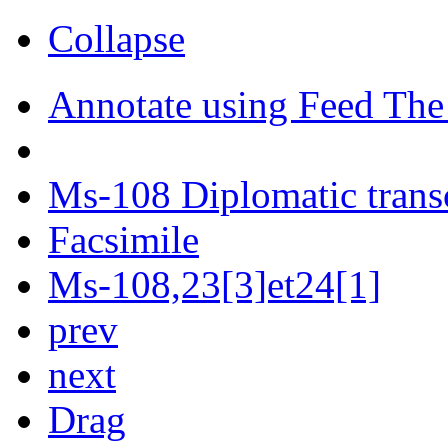
Collapse
Annotate using Feed The
Ms-108 Diplomatic trans
Facsimile
Ms-108,23[3]et24[1]
prev
next
Drag