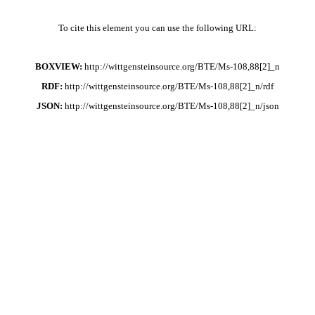
To cite this element you can use the following URL:
BOXVIEW:
http://wittgensteinsource.org/BTE/Ms-108,88[2]_n
RDF:
http://wittgensteinsource.org/BTE/Ms-108,88[2]_n/rdf
JSON:
http://wittgensteinsource.org/BTE/Ms-108,88[2]_n/json