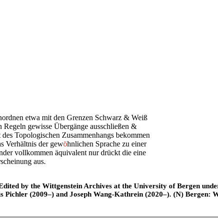
 anordnen etwa mit den Grenzen
S
chwarz & Weiß
ch Regeln gewisse Übergänge ausschließen &
t de
s
Topologischen Zusammenhangs bekommen
as Verhältnis der gew
ö
hnlichen Sprache zu einer
nder vollkommen äquivalent nur drückt die eine
rscheinung aus.
ted by the Wittgenstein Archives at the University of Bergen under t
is Pichler (2009–) and Joseph Wang-Kathrein (2020–). (N) Bergen: 