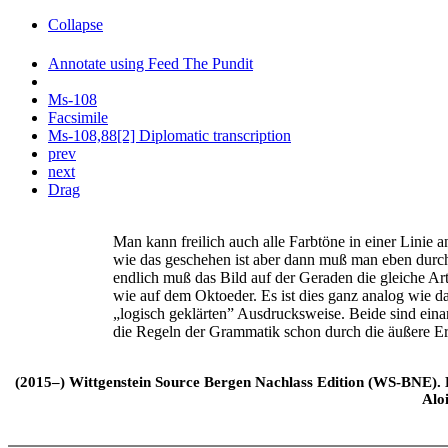
Collapse
Annotate using Feed The Pundit
Ms-108
Facsimile
Ms-108,88[2] Diplomatic transcription
prev
next
Drag
Man kann freilich auch alle Farbtöne in einer Linie
wie das geschehen ist aber dann muß man eben dur
endlich muß das Bild auf der Geraden die gleiche Ar
wie auf dem Oktoeder. Es ist dies ganz analog wie d
„logisch geklärten” Ausdrucksweise. Beide sind eina
die Regeln der Grammatik schon durch die äußere E
(2015–) Wittgenstein Source Bergen Nachlass Edition (WS-BNE). Edi
Alo