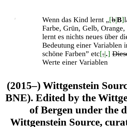
Wenn das Kind lernt „
[
b
|
B
]
l
/
Farbe, Grün, Gelb, Orange, 
lernt es nichts neues über d
Bedeutung einer Variablen i
schöne Farben” etc
[
,
|
.
]
Dies
Werte einer Variablen
(2015–) Wittgenstein Sour
BNE). Edited by the Wittge
of Bergen under the di
Wittgenstein Source, cura