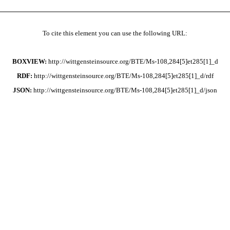
To cite this element you can use the following URL:
BOXVIEW:
http://wittgensteinsource.org/BTE/Ms-108,284[5]et285[1]_d
RDF:
http://wittgensteinsource.org/BTE/Ms-108,284[5]et285[1]_d/rdf
JSON:
http://wittgensteinsource.org/BTE/Ms-108,284[5]et285[1]_d/json