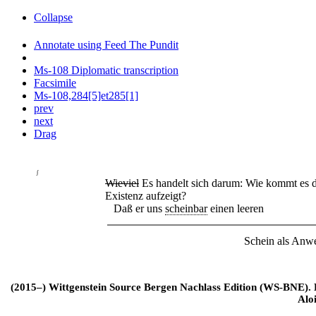
Collapse
Annotate using Feed The Pundit
Ms-108 Diplomatic transcription
Facsimile
Ms-108,284[5]et285[1]
prev
next
Drag
∫
Wieviel
Es handelt sich darum: Wie kommt es d
Existenz aufzeigt?
Daß er uns
scheinbar
einen leeren
Schein als Anwei
(2015–) Wittgenstein Source Bergen Nachlass Edition (WS-BNE). Edi
Alo