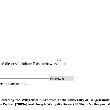
3.8.
aß dieser scheinbare Existenzbeweis keine
Ms-108,285
sung ausstellt. –
ted by the Wittgenstein Archives at the University of Bergen under t
is Pichler (2009–) and Joseph Wang-Kathrein (2020–). (N) Bergen: 