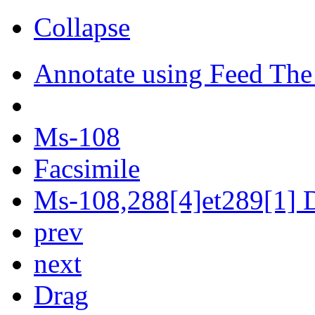
Collapse
Annotate using Feed The
Ms-108
Facsimile
Ms-108,288[4]et289[1] D
prev
next
Drag