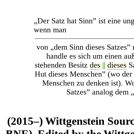
„Der Satz hat Sinn” ist eine 
wenn man
von „dem Sinn dieses Satzes” r
handle es sich um einen au
stehenden Besitz
des
||
dieses
Sa
Hut dieses Menschen”
(
wo der 
Menschen zu denken ist)
.
Woh
Satzes” analog dem „
(2015–) Wittgenstein Sour
BNE). Edited by the Wittge