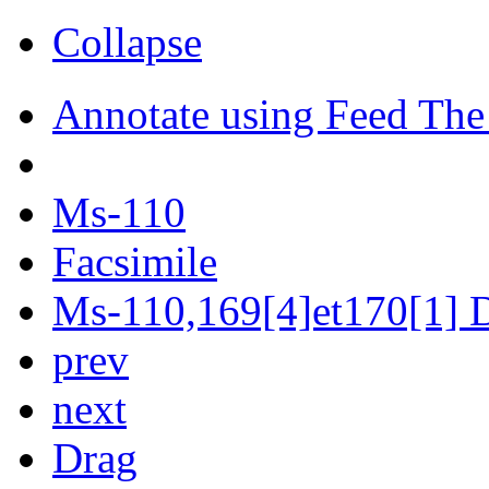
Collapse
Annotate using Feed The
Ms-110
Facsimile
Ms-110,169[4]et170[1] D
prev
next
Drag