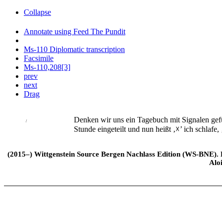
Collapse
Annotate using Feed The Pundit
Ms-110 Diplomatic transcription
Facsimile
Ms-110,208[3]
prev
next
Drag
Denken wir uns ein Tagebuch mit Signalen gefüh
/
Stunde eingeteilt und nun heißt ‚
☓
’ ich schlafe, 
(2015–) Wittgenstein Source Bergen Nachlass Edition (WS-BNE). Edi
Alo