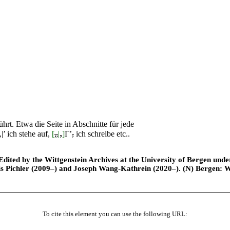
rt. Etwa die Seite in Abschnitte für jede
‚
|
’ ich stehe auf,
[
„
|
‚
]
Г
’
,
ich schreibe etc..
ted by the Wittgenstein Archives at the University of Bergen under t
is Pichler (2009–) and Joseph Wang-Kathrein (2020–). (N) Bergen: 
To cite this element you can use the following URL: