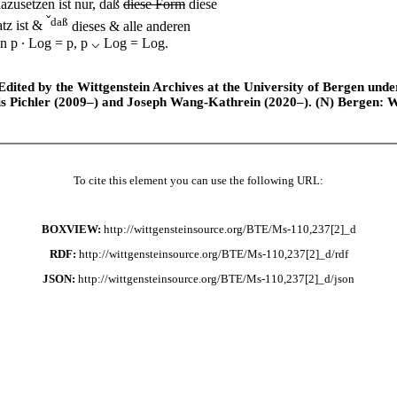
azusetzen ist nur, daß
diese Form
diese
ˇ
daß
atz ist &
dieses & alle anderen
en
p ∙ Log = p
,
p ⌵ Log = Log
.
ted by the Wittgenstein Archives at the University of Bergen under t
is Pichler (2009–) and Joseph Wang-Kathrein (2020–). (N) Bergen: 
To cite this element you can use the following URL:
BOXVIEW:
http://wittgensteinsource.org/BTE/Ms-110,237[2]_d
RDF:
http://wittgensteinsource.org/BTE/Ms-110,237[2]_d/rdf
JSON:
http://wittgensteinsource.org/BTE/Ms-110,237[2]_d/json