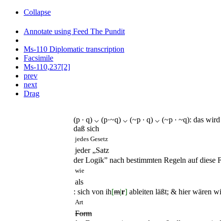
Collapse
Annotate using Feed The Pundit
Ms-110 Diplomatic transcription
Facsimile
Ms-110,237[2]
prev
next
Drag
(p ∙ q) ⌵ (p·~q) ⌵ (~p ∙ q) ⌵ (~p ∙ ~q)
: das wir
daß sich
jedes Gesetz
jeder „Satz
der Logik” nach bestimmten Regeln auf diese F
wie
als
: sich von ih
[
m
|
r
]
ableiten läßt; & hier wären wi
Art
Form