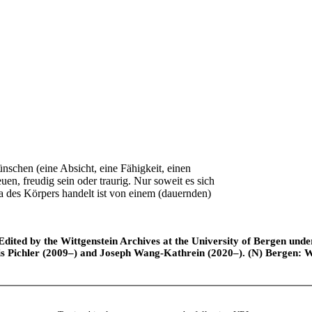
nschen (eine Absicht, eine Fähigkeit, einen
en, freudig sein oder traurig. Nur soweit es sich
a des Körpers handelt ist von einem (dauernden)
ted by the Wittgenstein Archives at the University of Bergen under t
is Pichler (2009–) and Joseph Wang-Kathrein (2020–). (N) Bergen: 