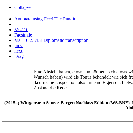
Collapse
Annotate using Feed The Pundit
Ms-110
Facsimile
Ms-110,237[3] Diplomatic transcription
prev
next
Drag
Eine Absicht haben, etwas tun können, sich etwas wü
Wunsch haben) wird als Tonus behandelt wie sich freu
da um eine Disposition also um eine Eigenschaft etw
Zustand die Rede.
(2015–) Wittgenstein Source Bergen Nachlass Edition (WS-BNE). Edi
Alo