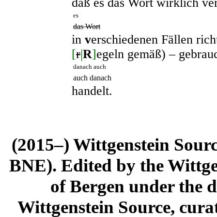
daß es das Wort wirklich ve
es
das Wort
in
v
erschiedenen Fällen rich
[
r
|
R
]
egeln gemäß) – gebrau
danach auch
auch danach
handelt.
(2015–) Wittgenstein Sour
BNE). Edited by the Wittge
of Bergen under the di
Wittgenstein Source, cura