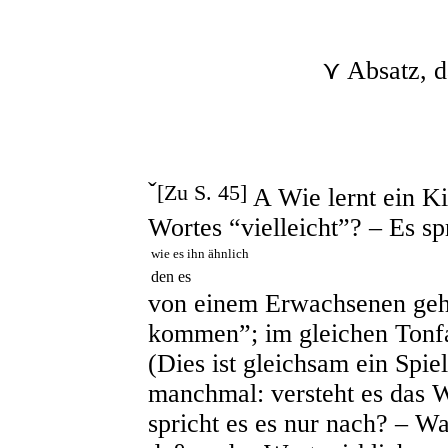
⋎ Absatz, d
ˇ
[Zu S. 45]
A Wie lernt ein K
Wortes “vielleicht”? – Es sp
wie es ihn ähnlich
den es
von einem Erwachsenen gehör
kommen”; im gleichen Tonfa
(Dies ist gleichsam ein Spie
manchmal: versteht es das W
spricht es es nur nach? – Wa