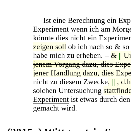
Ist eine Berechnung ein Exper
Experiment wenn ich am Morge
könnte dies nicht ein Experime
zeigen soll
ob ich nach so & so 
habe mich zu erheben. –
&
||
U
jenem
Vorgang
dazu, dies Expe
jener Handlung dazu, dies Expe
nicht zu diesem Zwecke
,
||
, d.h
solchen Untersuchung
stattfind
Experiment
ist etwas durch de
gemacht wird.