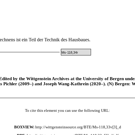
chnens ist ein Teil der Technik des Hausbaues.
Ms-118,34r
ted by the Wittgenstein Archives at the University of Bergen under t
is Pichler (2009–) and Joseph Wang-Kathrein (2020–). (N) Bergen: 
To cite this element you can use the following URL:
BOXVIEW:
http://wittgensteinsource.org/BTE/Ms-118,33v[3]_d