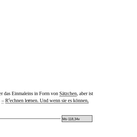
der das Einmaleins in Form von
Sätzchen
, aber ist
r
h
–
R
echnen le
r
nen
. Und wenn sie es können,
Ms-118,34v