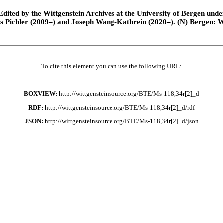
ted by the Wittgenstein Archives at the University of Bergen under t
is Pichler (2009–) and Joseph Wang-Kathrein (2020–). (N) Bergen: 
To cite this element you can use the following URL:
BOXVIEW:
http://wittgensteinsource.org/BTE/Ms-118,34r[2]_d
RDF:
http://wittgensteinsource.org/BTE/Ms-118,34r[2]_d/rdf
JSON:
http://wittgensteinsource.org/BTE/Ms-118,34r[2]_d/json