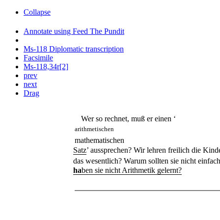
Collapse
Annotate using Feed The Pundit
Ms-118 Diplomatic transcription
Facsimile
Ms-118,34r[2]
prev
next
Drag
Wer so rechnet, muß er einen ‘
arithmetischen
mathematischen
Satz
’ aussprechen? Wir lehren freilich die Kin
das wesentlich? Warum sollten sie nicht einfac
ha
ben sie nicht Arithmetik gelernt?