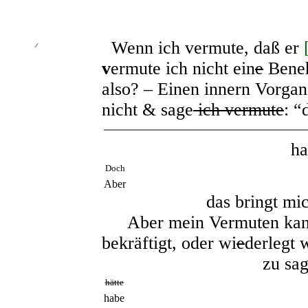
Wenn ich vermute, daß er
∕∕
v
ermute ich nicht ein
e
Beneh
also? – Einen innern Vorga
nicht & sage
ich vermute
: “
ha
Doch
Aber
das bringt mic
Aber mein Vermuten kan
bekräftigt, oder wi
e
derlegt 
zu sag
hätte
habe