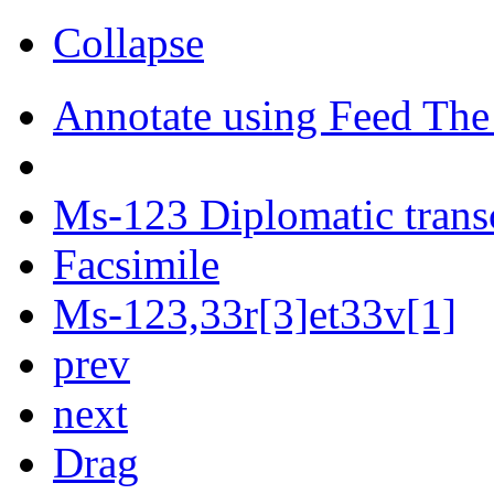
Collapse
Annotate using Feed The
Ms-123 Diplomatic trans
Facsimile
Ms-123,33r[3]et33v[1]
prev
next
Drag