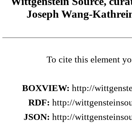
Wittgenstein Source, cura
Joseph Wang-Kathrein
To cite this element y
BOXVIEW:
http://wittgens
RDF:
http://wittgensteins
JSON:
http://wittgensteins