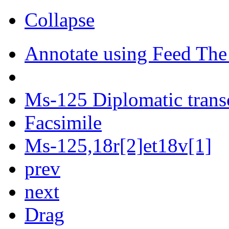
Collapse
Annotate using Feed The
Ms-125 Diplomatic trans
Facsimile
Ms-125,18r[2]et18v[1]
prev
next
Drag