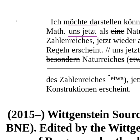
Ich möchte darstellen könn
/
Math.
uns jetzt
als
eine
Natu
Zahlenreiches, jetzt wieder 
Regeln erscheint. // uns jetz
besondern
Naturreich
es
(
et
ˇ
etwa
des Zahlenreiches
), je
Konstruktionen erscheint.
(2015–) Wittgenstein Sour
BNE). Edited by the Wittge