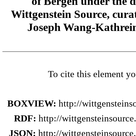
of Bergen under the di
Wittgenstein Source, cura
Joseph Wang-Kathrein
To cite this element y
BOXVIEW:
http://wittgenstein
RDF:
http://wittgensteinsourc
JSON:
http://wittgensteinsourc