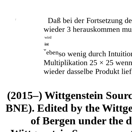
Daß bei der Fortsetzung d
/
wieder
3
herauskommen mu
wird
ist
ˇ
eben
so wenig durch Intuitio
Multiplikation
25
×
25
wenn 
wieder dasselbe Produkt lief
(2015–) Wittgenstein Sour
BNE). Edited by the Wittge
of Bergen under the di