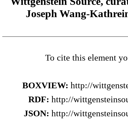
Wittgenstein Source, cura
Joseph Wang-Kathrein
To cite this element y
BOXVIEW:
http://wittgens
RDF:
http://wittgensteins
JSON:
http://wittgensteins