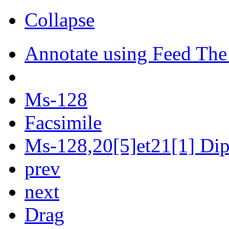
Collapse
Annotate using Feed The
Ms-128
Facsimile
Ms-128,20[5]et21[1] Dipl
prev
next
Drag