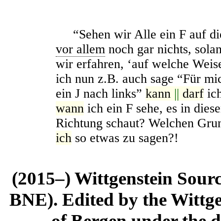
“Sehen wir Alle ein
F
auf di
vor allem
noch gar nichts, solan
wir erfahren, ‘auf welche Weis
ich nun z.B. auch sage “Für mi
ein
J
nach links”
kann
||
darf
ic
wann
ich ein
F
sehe, es in diese
Richtung schaut? Welchen Gr
ich
so etwas zu sagen?!
(2015–) Wittgenstein Sour
BNE). Edited by the Wittge
of Bergen under the di