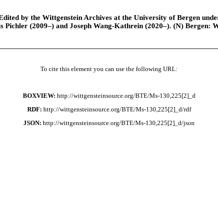
ted by the Wittgenstein Archives at the University of Bergen under t
is Pichler (2009–) and Joseph Wang-Kathrein (2020–). (N) Bergen: 
To cite this element you can use the following URL:
BOXVIEW:
http://wittgensteinsource.org/BTE/Ms-130,225[2]_d
RDF:
http://wittgensteinsource.org/BTE/Ms-130,225[2]_d/rdf
JSON:
http://wittgensteinsource.org/BTE/Ms-130,225[2]_d/json