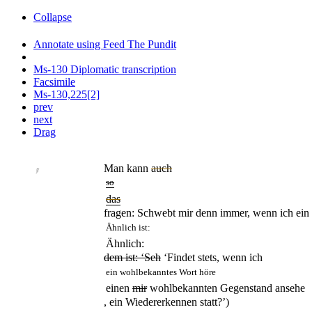
Collapse
Annotate using Feed The Pundit
Ms-130 Diplomatic transcription
Facsimile
Ms-130,225[2]
prev
next
Drag
Man kann
auch
∫/
so
das
fragen: Schwebt mir denn immer, wenn ich ein 
Ähnlich ist:
Ähnlich:
dem ist: ‘Seh
‘Findet stets, wenn ich
ein wohlbekanntes Wort höre
einen
mir
wohlbekannten Gegenstand ansehe
, ein Wiedererkennen statt?’)