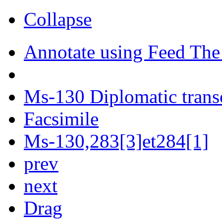
Collapse
Annotate using Feed The
Ms-130 Diplomatic trans
Facsimile
Ms-130,283[3]et284[1]
prev
next
Drag