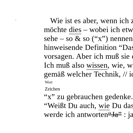
Wie ist es aber, wenn ich z
/
möchte
dies
– wobei ich etw
sehe – so & so (“x”) nennen
hinweisende Definition “Das
vorsagen. Aber ich muß sie 
Ich muß also
wissen
, wie, 
gemäß welcher Technik, // i
Wort
Zeichen
“x” zu gebrauchen gedenke.
“Weißt Du auch,
wie
Du das
werde ich antworten
“Ja”
: ja