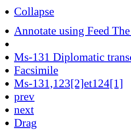
Collapse
Annotate using Feed The
Ms-131 Diplomatic trans
Facsimile
Ms-131,123[2]et124[1]
prev
next
Drag