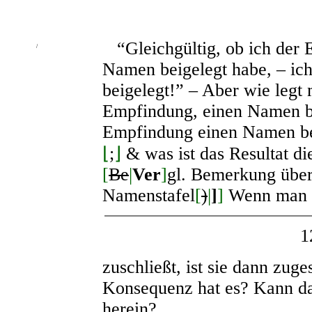
“Gleichgültig, ob ich der
/
Namen beigelegt habe, – ic
beigelegt!” – Aber wie legt
Empfindung, einen Namen 
Empfindung einen Namen be
⌊
;
⌋
& was ist das Resultat d
[
Be
|
Ver
]
gl. Bemerkung über
Namenstafel
[
)
|
]
]
Wenn man i
1
zuschließt, ist sie dann zu
Konsequenz hat es? Kann da
herein?