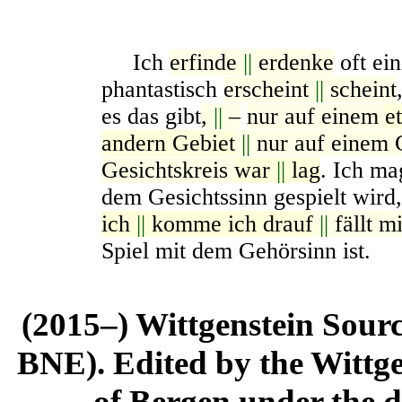
Ich
erfinde
||
erdenke
oft ein
phantastisch
erscheint
||
scheint
es das gibt
,
||
–
nur auf einem
e
andern Gebiet
||
nur auf einem 
Gesichtskreis
war
||
lag
.
Ich ma
dem Gesichtssinn gespielt wir
ich
||
komme ich drauf
||
fällt m
Spiel mit dem Gehörsinn ist.
(2015–) Wittgenstein Sour
BNE). Edited by the Wittge
of Bergen under the di