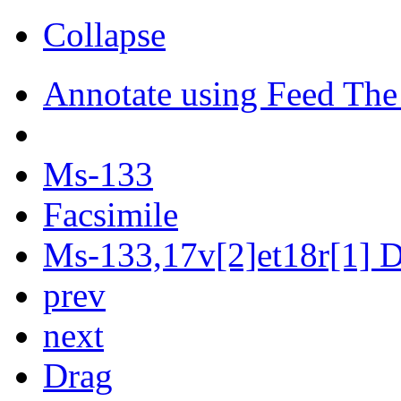
Collapse
Annotate using Feed The
Ms-133
Facsimile
Ms-133,17v[2]et18r[1] Di
prev
next
Drag