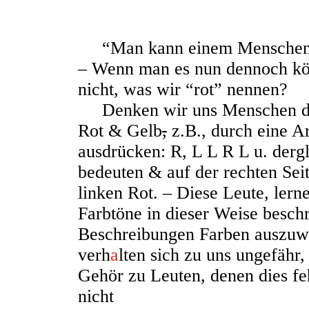
“Man kann einem Menschen nic
– Wenn man es nun dennoch kö
nicht, was wir “rot” nennen?
Denken wir uns Menschen die
Rot & Gelb
,
z.B., durch eine A
ausdrücken: R, L L R L u. derg
bedeuten & auf der rechten Seit
linken Rot. – Diese Leute, ler
Farbtöne in dieser Weise besch
Beschreibungen Farben auszuwä
verh
a
lten sich zu uns ungefähr
Gehör zu Leuten, denen dies fe
nicht