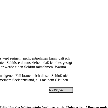
 wird regnen” nicht entnehmen kann, daß ich
ten Schlüsse daraus ziehen, daß ich dies gesagt
wa, er werde einen Schirm mitnehmen. Warum
Im eigenen Fall
brauche
ich diesen Schluß nicht
s meinem Seelenzustand, aus meinem Glauben
Ms-133,64v
ted by the Wittgenstein Archives at the University of Bergen under t