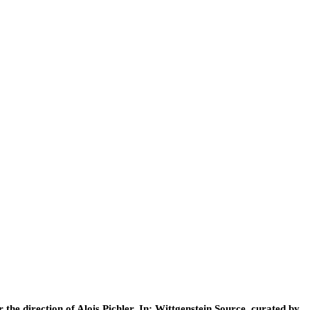
he direction of Alois Pichler. In: Wittgenstein Source, curated by