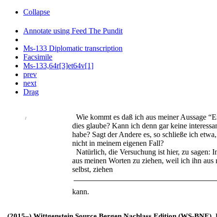
Collapse
Annotate using Feed The Pundit
Ms-133 Diplomatic transcription
Facsimile
Ms-133,64r[3]et64v[1]
prev
next
Drag
Wie kommt es daß ich aus meiner Aussage “Es
/
dies glaube? Kann ich denn gar keine interessan
habe? Sagt der Andere es, so schließe ich et
nicht in meinem eigenen Fall?
Natürlich, die Versuchung ist hier, zu sagen: 
aus meinen Worten zu ziehen, weil ich ihn au
selbst, ziehen
kann.
(2015–) Wittgenstein Source Bergen Nachlass Edition (WS-BNE). Edi