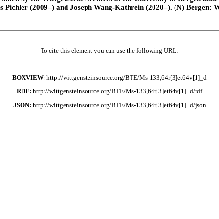
is Pichler (2009–) and Joseph Wang-Kathrein (2020–). (N) Bergen: 
To cite this element you can use the following URL:
BOXVIEW:
http://wittgensteinsource.org/BTE/Ms-133,64r[3]et64v[1]_d
RDF:
http://wittgensteinsource.org/BTE/Ms-133,64r[3]et64v[1]_d/rdf
JSON:
http://wittgensteinsource.org/BTE/Ms-133,64r[3]et64v[1]_d/json