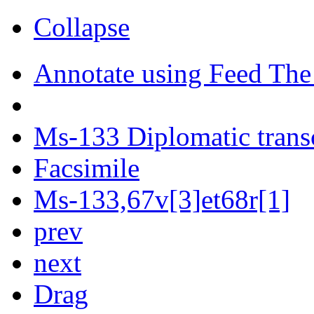
Collapse
Annotate using Feed The
Ms-133 Diplomatic trans
Facsimile
Ms-133,67v[3]et68r[1]
prev
next
Drag