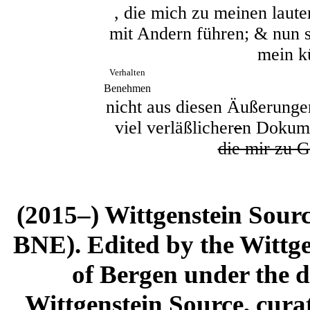
, die mich zu meinen lau
mit Andern führen; & nun s
mein k
Verhalten
Benehmen
nicht aus diesen Äußerunge
viel verläßlicher
e
n Dokume
die mir zu G
(2015–) Wittgenstein Sour
BNE). Edited by the Wittge
of Bergen under the di
Wittgenstein Source, cura