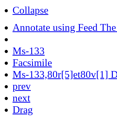
Collapse
Annotate using Feed The
Ms-133
Facsimile
Ms-133,80r[5]et80v[1] Di
prev
next
Drag