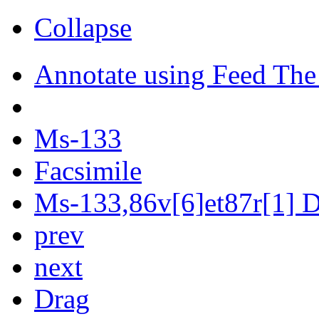
Collapse
Annotate using Feed The
Ms-133
Facsimile
Ms-133,86v[6]et87r[1] Di
prev
next
Drag