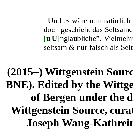
Und es wäre nun natürlich 
/
doch geschieht das Seltsame
[
u
|
U
]
nglaubliche”. Vielmehr
seltsam & nur falsch als Se
(2015–) Wittgenstein Sour
BNE). Edited by the Wittge
of Bergen under the di
Wittgenstein Source, cura
Joseph Wang-Kathrein