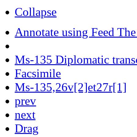
Collapse
Annotate using Feed The
Ms-135 Diplomatic trans
Facsimile
Ms-135,26v[2]et27r[1]
prev
next
Drag