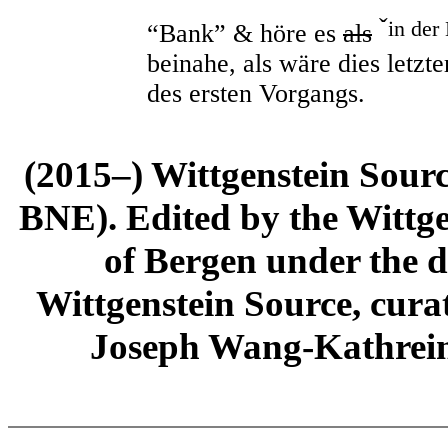
ˇ
in der
“Bank” & höre es
als
beinahe, als wäre dies letzt
des ersten Vorgangs.
(2015–) Wittgenstein Sour
BNE). Edited by the Wittge
of Bergen under the di
Wittgenstein Source, cura
Joseph Wang-Kathrein