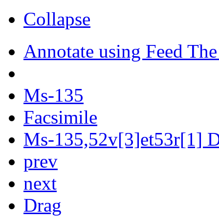
Collapse
Annotate using Feed The
Ms-135
Facsimile
Ms-135,52v[3]et53r[1] Di
prev
next
Drag