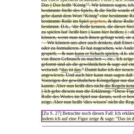
Das
||
Das heißt
‘König’”.
Wir können sagen, ic
bestimmte Stelle des Spiels, & die Stelle wurde 
gebe damit dem Wort “König” eine bestimmte Ro
bestimmte Rolle im Spiel
gegeben
, & diese Roll
bestimmt
. D.h.,
‘die Rolle kennen, die dieser Stei
zu spielen hat’
heißt hier
||
kann hier heißen
;
||
:
di
können, wenn man nach ihnen gefragt wird, sie
Wir können uns aber auch denken, daß Einer da
oder zu formulieren. Er hat zugesehen, wie Andere
gespielt, – & nun
kann er Schach spielen
, d.h. z
von ihnen Gebrauch zu machen –, etc..
Ich zeige
geformt sind als die gewöhnlichen & sage auf e
weisend: “
das
ist
das
.” Damit habe ich der neuen 
angewiesen
. Und auch hier kann man sagen daß d
Vorzeigen der gewöhnlichen Königsfigur nur daru
kannte. Aber nun heißt dies nicht
die Regeln ken
||
Ich gebe diesem nun die Erklärung: “Diese Figu
Rolle des Wortes im Spiel nur darum, weil er bere
zeige. Aber nun heißt ‘dies wissen’ nicht
die
Rege
[Zu S. 27] Betrachte noch diesen Fall: Ich erkl
indem ich auf eine Figur zeige & sage: “Das ist d