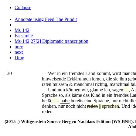
Collapse
Annotate using Feed The Pundit
Ms-142
Facsimile
Ms-142,27[2] Diplomatic transcription
prev
next
Drag
30
Wer in ein fremdes Land kommt, wird manchmal
hinweisende Erklärungen lernen, die sie ihm geb
raten
müssen
,
& manchmal richtig, manchmal fals
Und nun können wir, glaube ich, sagen
:
||
,
Au
Sprache so, als käme das Kind in ein fremdes La
heißt
,
||
–
habe
bereits eine Sprache, nur nicht di
denken
, nur noch nicht
reden
||
sprechen
. Und ‘d
reden.
(2015–) Wittgenstein Source Bergen Nachlass Edition (WS-BNE). Edi
Alo