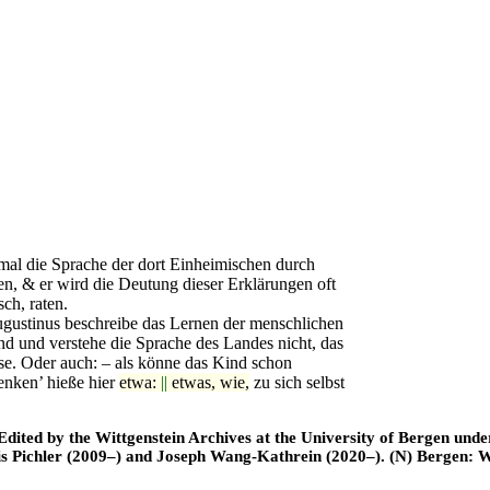
 die Sprache der dort Einheimischen durch
en, & er wird die Deutung dieser Erklärungen oft
ch, raten.
gustinus beschreibe das Lernen der menschlichen
nd und verstehe die Sprache des Landes nicht, das
ese. Oder auch: – als könne das Kind schon
enken’ hieße hier
etwa:
||
etwas, wie,
zu sich selbst
ted by the Wittgenstein Archives at the University of Bergen under t
is Pichler (2009–) and Joseph Wang-Kathrein (2020–). (N) Bergen: 