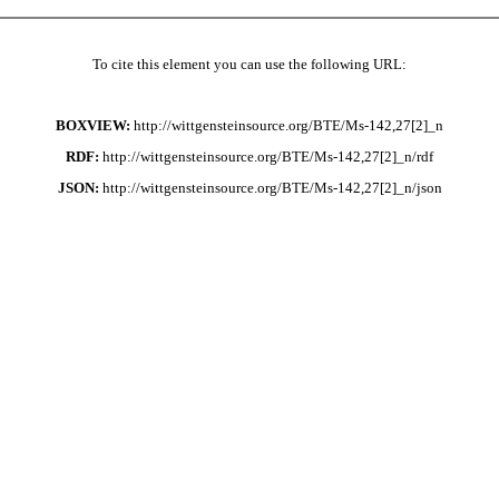
To cite this element you can use the following URL:
BOXVIEW:
http://wittgensteinsource.org/BTE/Ms-142,27[2]_n
RDF:
http://wittgensteinsource.org/BTE/Ms-142,27[2]_n/rdf
JSON:
http://wittgensteinsource.org/BTE/Ms-142,27[2]_n/json