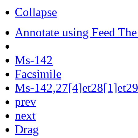
Collapse
Annotate using Feed The
Ms-142
Facsimile
Ms-142,27[4]et28[1]et29[
prev
next
Drag