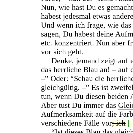
Nun, wie hast Du es gemacht
habest jedesmal etwas ander
Und wenn ich frage, wie das 
sagen, Du habest deine Aufm
etc. konzentriert. Nun aber 
vor sich geht.
Denke, jemand zeigt auf ei
das herrliche Blau an! – auf
–” Oder: “Schau die herrliche
gleichgültig. –” Es ist zweife
tun, wenn Du diesen beiden
Aber tust Du immer das
Glei
Aufmerksamkeit auf die Farbe
verschiedene Fälle vor
; ich
||
“Ist dieses Blau das
g
leic