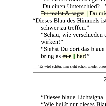
Du einen Unterschied? –
Du malst & sagst
||
Du mis
“Dieses Blau des Himmels is
schwer zu treffen.”
“Schau, wie verschieden d
wirken!”
“Siehst Du dort das blaue 
bring es
mir
||
her
!”
“Es wird schön, man sieht schon wieder blau
“Dieses blaue Lichtsignal 
“Wie heißt nur dieses Bla