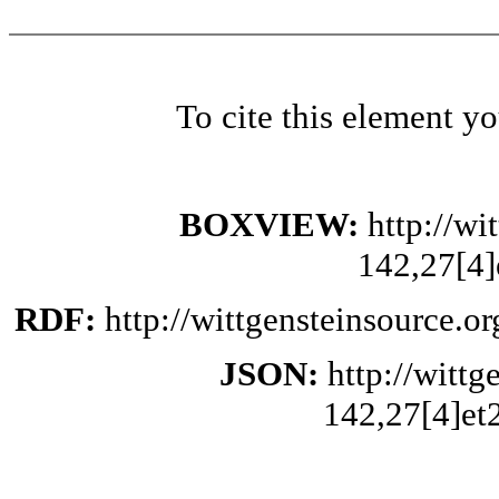
To cite this element y
BOXVIEW:
http://w
142,27[4]
RDF:
http://wittgensteinsource.
JSON:
http://witt
142,27[4]et